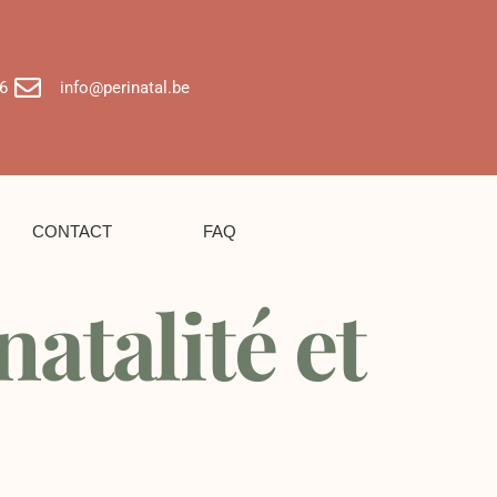
6
info@perinatal.be
CONTACT
FAQ
atalité et