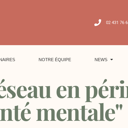
02 431 76 6
NAIRES
NOTRE ÉQUIPE
NEWS
seau en périn
nté mentale"