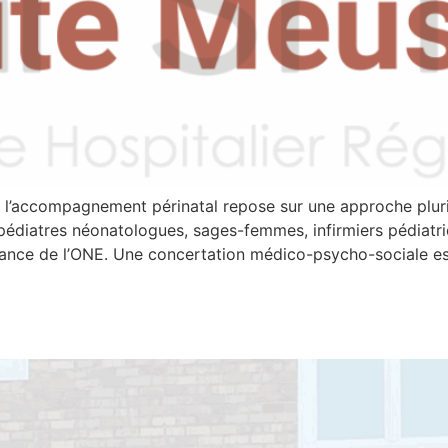
’accompagnement périnatal repose sur une approche pluridi
 pédiatres néonatologues, sages-femmes, infirmiers pédiatr
itance de l’ONE. Une concertation médico-psycho-sociale es