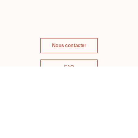
Nous contacter
FAQ
LinkedIn
Téléphone :
02 431 76 66
l
Email :
info@perinatal.be
l
Adresse :
34, Av. de Boetendael, 1180 Uccle