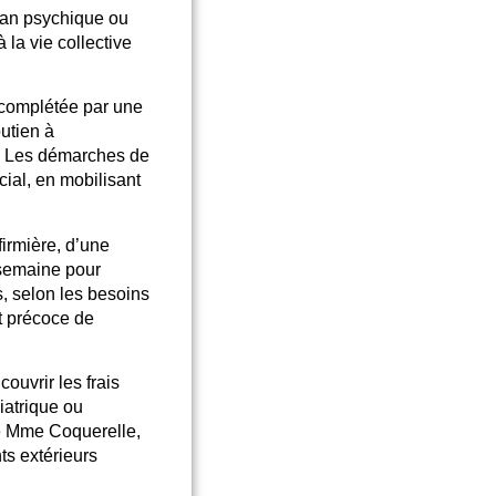
plan psychique ou
 la vie collective
complétée par une
utien à
. Les démarches de
ial, en mobilisant
firmière, d’une
 semaine pour
s, selon les besoins
t précoce de
ouvrir les frais
iatrique ou
de Mme Coquerelle,
ts extérieurs