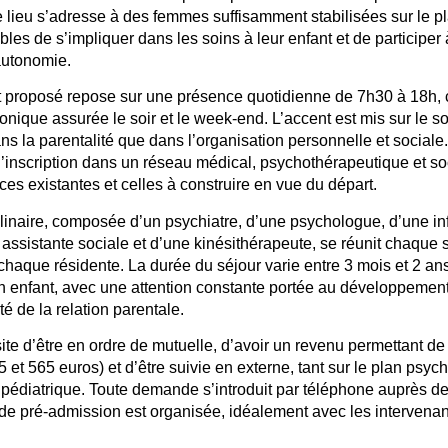
e lieu s’adresse à des femmes suffisamment stabilisées sur le 
ables de
s’impliquer dans les soins à leur enfant et de participer à
autonomie
.
proposé repose sur une présence quotidienne de 7h30 à 18h, 
ique assurée le soir et le week-end. L’accent est mis sur le
so
ans la parentalité que dans l’organisation personnelle et sociale
’inscription dans un réseau médical, psychothérapeutique et soc
rces existantes et celles à construire en vue du départ.
plinaire, composée d’un psychiatre, d’une psychologue, d’une in
assistante sociale et d’une kinésithérapeute, se réunit chaque
e chaque résidente. La durée du séjour varie entre 3 mois et 2 an
on enfant, avec une attention constante portée au développemen
ité de la relation parentale.
te d’être en ordre de mutuelle, d’avoir un revenu permettant de c
et 565 euros) et d’être suivie en externe, tant sur le plan psych
pédiatrique. Toute demande s’introduit par téléphone auprès 
de pré-admission est organisée, idéalement avec les intervenan