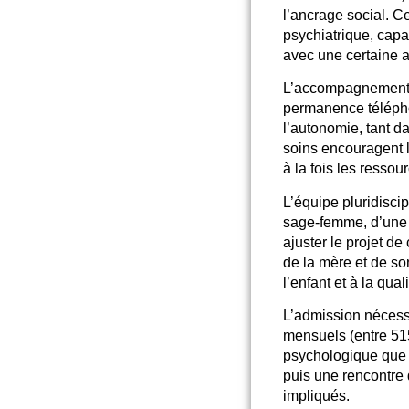
l’ancrage social
. C
psychiatrique, cap
avec une certaine 
L’accompagnement 
permanence téléphon
l’autonomie, tant d
soins encouragent l
à la fois les ressou
L’équipe pluridisci
sage-femme, d’une 
ajuster le projet d
de la mère et de s
l’enfant et à la qual
L’admission nécessi
mensuels (entre 515 
psychologique que 
puis une rencontre 
impliqués.