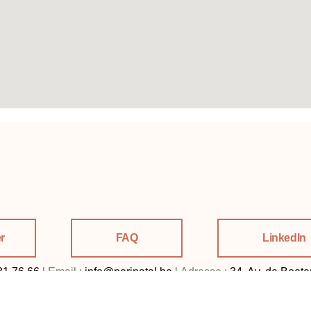
r
FAQ
LinkedIn
31 76 66
l
Email :
info@perinatal.be
l
Adresse :
34, Av. de Boet