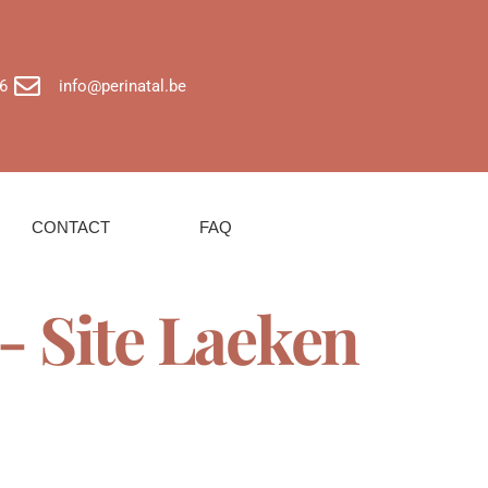
6
info@perinatal.be
CONTACT
FAQ
 - Site Laeken