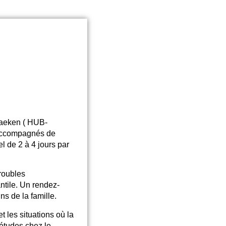
 Laeken ( HUB-
accompagnés de
l de 2 à 4 jours par
troubles
ntile
. Un rendez-
ns de la famille.
 les situations où la
uétudes chez le