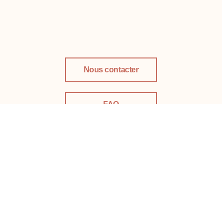
Nous contacter
FAQ
LinkedIn
Téléphone :
02 431 76 66
l
Email :
info@perinatal.be
l
Adresse :
34, Av. de Boetendael, 1180 Uccle