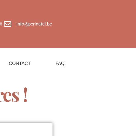
6
info@perinatal.be
CONTACT
FAQ
es !