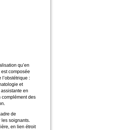
alisation qu’en
e est composée
 l’obstétrique
:
atologie et
assistante en
en complément des
on.
cadre de
 les soignants.
ère, en lien étroit