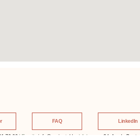
r
FAQ
LinkedIn
31 76 66
l
Email :
info@perinatal.be
l
Adresse :
34, Av. de Boet