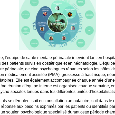
, l’équipe de santé mentale périnatale intervient
tant en hospit
s des patients suivis
en obstétrique et en néonatologie
. L’équip
e périnatale, de cinq psychologues réparties selon les
pôles de
ion médicalement assistée (PMA), grossesse à haut risque, néon
latoires. Elle est également accompagnée chaque année d’une 
. Une réunion d’équipe interne est organisée chaque semaine, 
cho-sociales tenues dans les différentes unités d’hospitalisati
s se déroulent soit en consultation ambulatoire, soit dans le 
n réponse aux besoins exprimés par les patients ou identifiés par
r un
soutien psychologique spécialisé
durant cette période charni