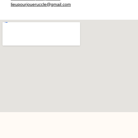
lieupourjoueruccle@gmail.com