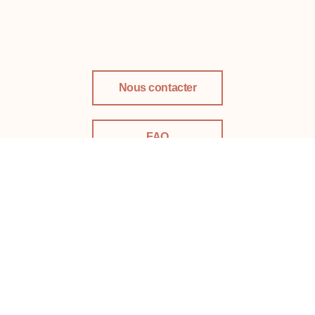
Nous contacter
FAQ
LinkedIn
Téléphone :
02 431 76 66
l
Email :
info@perinatal.be
l
Adresse :
34, Av. de Boetendael, 1180 Uccle