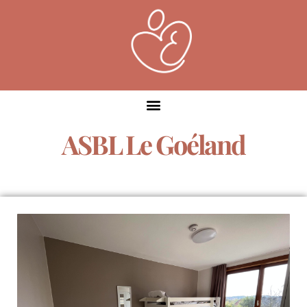
ASBL Le Goéland